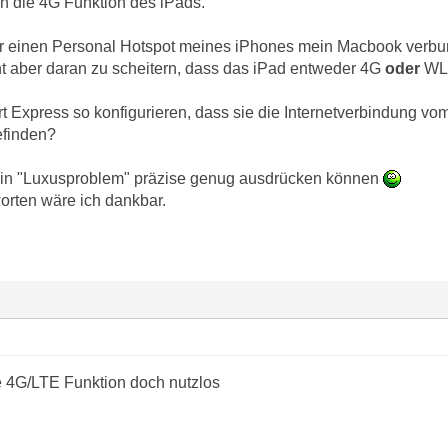
ch die 4G Funktion des iPads.
er einen Personal Hotspot meines iPhones mein Macbook verb
t aber daran zu scheitern, dass das iPad entweder 4G
oder
WLA
 Express so konfigurieren, dass sie die Internetverbindung vom
efinden?
mein "Luxusproblem" präzise genug ausdrücken können
worten wäre ich dankbar.
ie 4G/LTE Funktion doch nutzlos