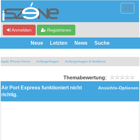
Anmelden
Registrieren
Neue
Letzten
News
Suche
Apple iPhone Forum
Anfängerfragen
Anfängerfragen & Notdienst
Themabewertung:
Air Port Express funktioniert nicht
Ansichts-Optionen
richtig.