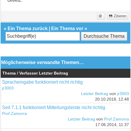
Greetz.
Zitieren
«
Ein Thema zurück
|
Ein Thema vor
»
Möglicherweise verwandte Themen…
Thema / Verfasser
Letzter Beitrag
Spracheingabe funktioniert nicht richtig
jr3003
Letzter Beitrag
von
jr3003
20.10.2018, 12:48
Seit 7.1.1 funktioniert Mitteilungsleiste nicht richtig
Prof.Zamorra
Letzter Beitrag
von
Prof.Zamorra
17.06.2014, 11:37