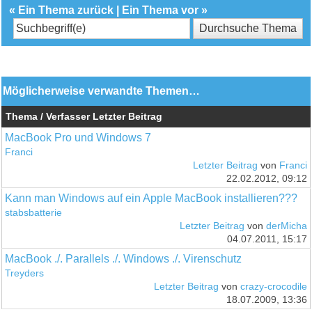
«
Ein Thema zurück
|
Ein Thema vor
»
Möglicherweise verwandte Themen…
Thema / Verfasser
Letzter Beitrag
MacBook Pro und Windows 7
Franci
Letzter Beitrag
von
Franci
22.02.2012, 09:12
Kann man Windows auf ein Apple MacBook installieren???
stabsbatterie
Letzter Beitrag
von
derMicha
04.07.2011, 15:17
MacBook ./. Parallels ./. Windows ./. Virenschutz
Treyders
Letzter Beitrag
von
crazy-crocodile
18.07.2009, 13:36