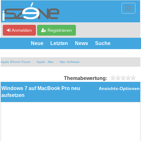
Anmelden
Registrieren
Neue
Letzten
News
Suche
Apple iPhone Forum
Apple - Mac
Mac Software
Themabewertung:
Windows 7 auf MacBook Pro neu
Ansichts-Optionen
aufsetzen