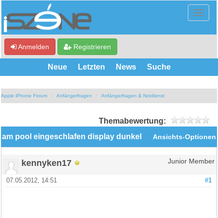
Anmelden
Registrieren
Neue
Letzten
News
Suche
Apple iPhone Forum
Anfängerfragen
Anfängerfragen & Notdienst
Themabewertung:
am pool eingeschlafen display dunkel
Ansichts-Optionen
kennyken17
Junior Member
07.05.2012, 14:51
#1