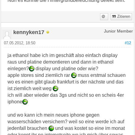
Nun es könnte die Hintergrundbeleuchtung defekt sein.
Zitieren
kennyken17
Junior Member
07.05.2012, 18:50
#12
ja ethanol habe ich im geschäft also einfach display
raus und platine demontieren und dann in ethanol
einlegen?
display und platine oder wie?
apple stores sind ziemlich rar
muss erstmal schauen
wo es einen gibt glaub frankfurt is der nächste und das
ist ziemlich weit weg
ich will aber wieder das 3gs und nicht so en scheis 4er
iphone
und wo kann ich mein neues iphone gegen
wasserschäden versichern? weil so eine werde ich auf
jedenfall brauchen
und was kostet so eine im monat
oder kennt ihr ne internetseite wo ich mich über sowas