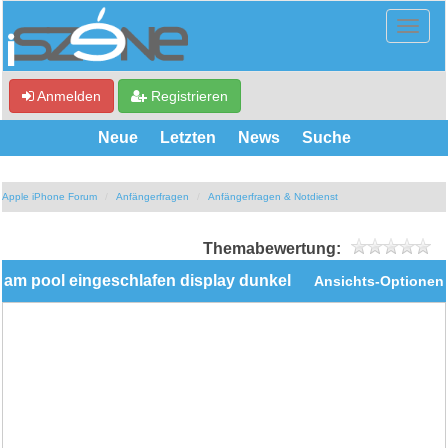
Anmelden
Registrieren
Neue
Letzten
News
Suche
Apple iPhone Forum
Anfängerfragen
Anfängerfragen & Notdienst
Themabewertung:
am pool eingeschlafen display dunkel
Ansichts-Optionen