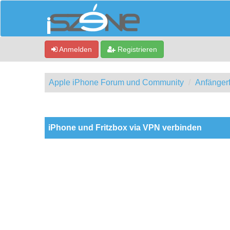
Anmelden
Registrieren
Apple iPhone Forum und Community
Anfänger
0 Bewertung(en) - 0 im Durchschnitt
1
2
3
4
5
iPhone und Fritzbox via VPN verbinden