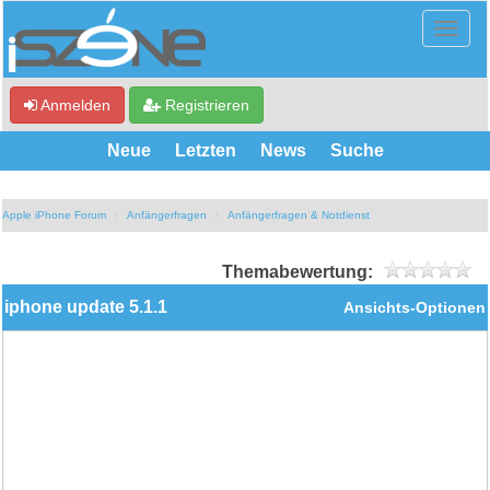
Anmelden
Registrieren
Neue
Letzten
News
Suche
Apple iPhone Forum
Anfängerfragen
Anfängerfragen & Notdienst
Themabewertung:
iphone update 5.1.1
Ansichts-Optionen