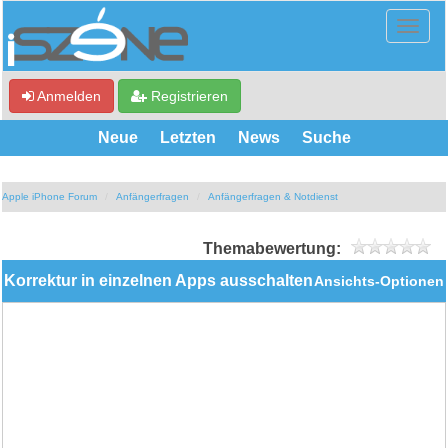
Anmelden
Registrieren
Neue
Letzten
News
Suche
Apple iPhone Forum
Anfängerfragen
Anfängerfragen & Notdienst
Themabewertung:
Korrektur in einzelnen Apps ausschalten
Ansichts-Optionen