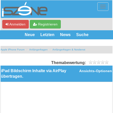
Anmelden
Registrieren
Neue
Letzten
News
Suche
Apple iPhone Forum
Anfängerfragen
Anfängerfragen & Notdienst
Themabewertung:
iPad Bildschirm Inhalte via AirPlay
Ansichts-Optionen
übertragen.