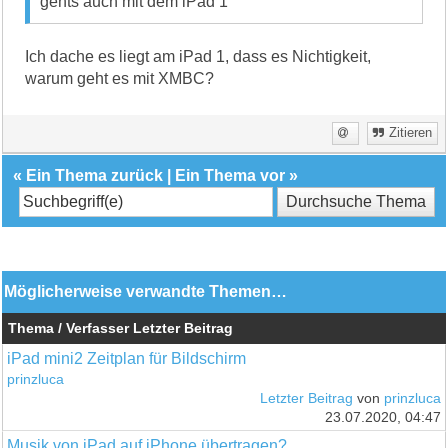
gehts auch mit dem iPad 1
Ich dache es liegt am iPad 1, dass es Nichtigkeit,
warum geht es mit XMBC?
Zitieren
«
Ein Thema zurück
|
Ein Thema vor
»
Möglicherweise verwandte Themen…
Thema / Verfasser
Letzter Beitrag
iPad mini2 Zeitplan für Bildschirm
prinzluca
Letzter Beitrag
von
prinzluca
23.07.2020, 04:47
Musik von iPad auf iPhone übertragen?