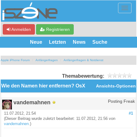
Anmelden
Registrieren
Neue
Letzten
News
Suche
Apple iPhone Forum
Anfängerfragen
Anfängerfragen & Notdienst
Themabewertung:
Wie den Namen hier entfernen? OsX
Ansichts-Optionen
vandemahnen
Posting Freak
11.07.2012, 21:54
#1
(Dieser Beitrag wurde zuletzt bearbeitet: 11.07.2012, 21:56 von
vandemahnen
.)