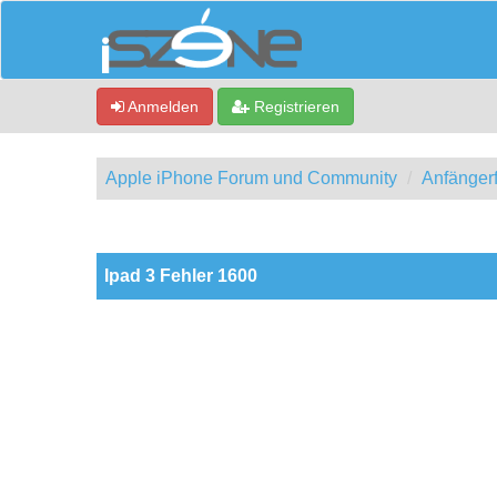
Anmelden
Registrieren
Apple iPhone Forum und Community
Anfänger
0 Bewertung(en) - 0 im Durchschnitt
1
2
3
4
5
Ipad 3 Fehler 1600