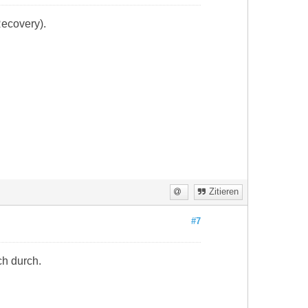
ecovery).
Zitieren
#7
ch durch.