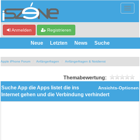
Anmelden
Registrieren
Neue
Letzten
News
Suche
Apple iPhone Forum
Anfängerfragen
Anfängerfragen & Notdienst
Themabewertung:
Suche App die Apps listet die ins
Ansichts-Optionen
Internet gehen und die Verbindung verhindert