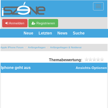
Anmelden
Registrieren
Neue
Letzten
News
Suche
Apple iPhone Forum
Anfängerfragen
Anfängerfragen & Notdienst
Themabewertung:
Iphone geht aus
Ansichts-Optionen