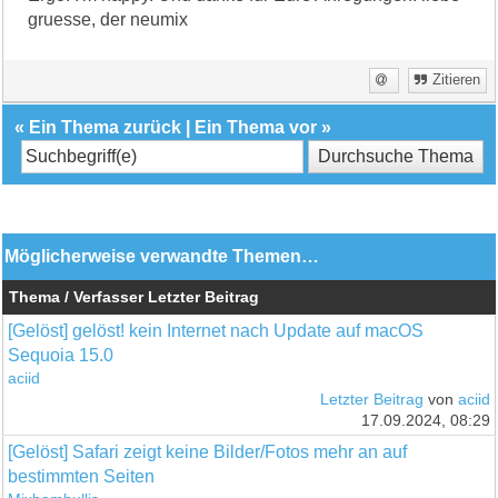
gruesse, der neumix
Zitieren
«
Ein Thema zurück
|
Ein Thema vor
»
Möglicherweise verwandte Themen…
Thema / Verfasser
Letzter Beitrag
[Gelöst] gelöst! kein Internet nach Update auf macOS
Sequoia 15.0
aciid
Letzter Beitrag
von
aciid
17.09.2024, 08:29
[Gelöst] Safari zeigt keine Bilder/Fotos mehr an auf
bestimmten Seiten