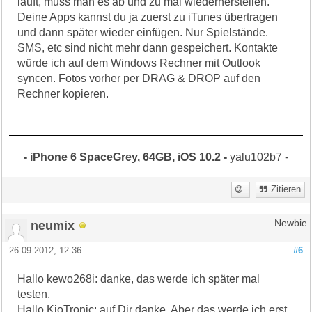
läuft, muss man es ab und zu mal wiederherstellen.
Deine Apps kannst du ja zuerst zu iTunes übertragen
und dann später wieder einfügen. Nur Spielstände.
SMS, etc sind nicht mehr dann gespeichert. Kontakte
würde ich auf dem Windows Rechner mit Outlook
syncen. Fotos vorher per DRAG & DROP auf den
Rechner kopieren.
- iPhone 6 SpaceGrey, 64GB, iOS 10.2 -
yalu102b7 -
Zitieren
neumix
Newbie
26.09.2012, 12:36
#6
Hallo kewo268i: danke, das werde ich später mal
testen.
Hallo KioTronic: auf Dir danke. Aber das werde ich erst