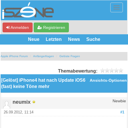
Anmelden
Registrieren
Neue
Letzten
News
Suche
Apple iPhone Forum
Anfängerfragen
Gelöste Fragen
Themabewertung:
[Gelöst] iPhone4 hat nach Update iOS6
Ansichts-Optionen
(fast) keine Töne mehr
neumix
Newbie
26.09.2012, 11:14
#1