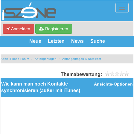
Anmelden
Registrieren
Neue
Letzten
News
Suche
Apple iPhone Forum
Anfängerfragen
Anfängerfragen & Notdienst
Themabewertung:
Wie kann man noch Kontakte
Ansichts-Optionen
synchronisieren (außer mit iTunes)