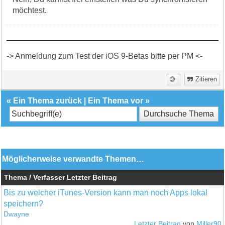
möchtest.
-> Anmeldung zum Test der iOS 9-Betas bitte per PM <-
Zitieren
«
Ein Thema zurück
|
Ein Thema vor
»
Möglicherweise verwandte Themen…
Thema / Verfasser
Letzter Beitrag
Bis zu welcher iTunes-Version kann man noch Apps lokal
speichern?
Dwayne
Letzter Beitrag
von
Miller90