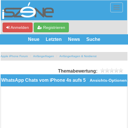
Anmelden
Registrieren
Neue
Letzten
News
Suche
Apple iPhone Forum
Anfängerfragen
Anfängerfragen & Notdienst
Themabewertung:
WhatsApp Chats vom iPhone 4s aufs 5
Ansichts-Optionen