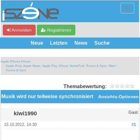
Anmelden
Registrieren
Neue
Letzten
News
Suche
Apple iPhone Forum
Apple iPod, Apple Music, Apple Pay, iCloud, HomePod, iTunes & Sync, Nike+
iTunes & Sync
Themabewertung:
Musik wird nur teilweise synchronisiert
Ansichts-Optionen
kiwi1990
Gast
15.10.2012, 14:30
#1