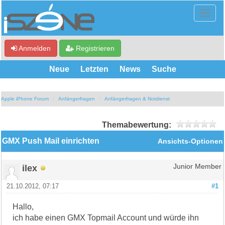
Anmelden
Registrieren
Neue
Letzten
News
Suche
Apple iPhone Forum
Anfängerfragen
Anfängerfragen & Notdienst
Themabewertung:
GMX Push Mail einrichten
Ansichts-Optionen
ilex
Junior Member
21.10.2012, 07:17
#1
Hallo,
ich habe einen GMX Topmail Account und würde ihn