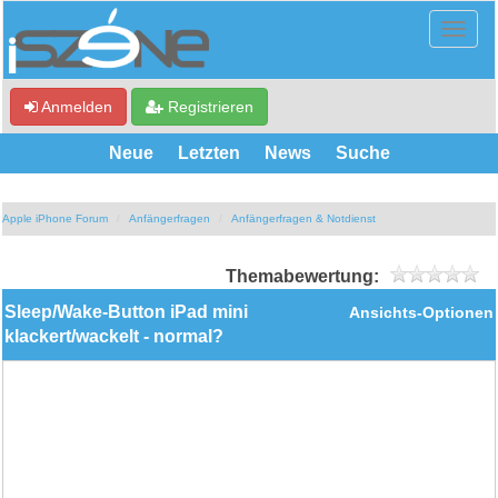
Anmelden
Registrieren
Neue
Letzten
News
Suche
Apple iPhone Forum
Anfängerfragen
Anfängerfragen & Notdienst
Themabewertung:
Sleep/Wake-Button iPad mini
Ansichts-Optionen
klackert/wackelt - normal?