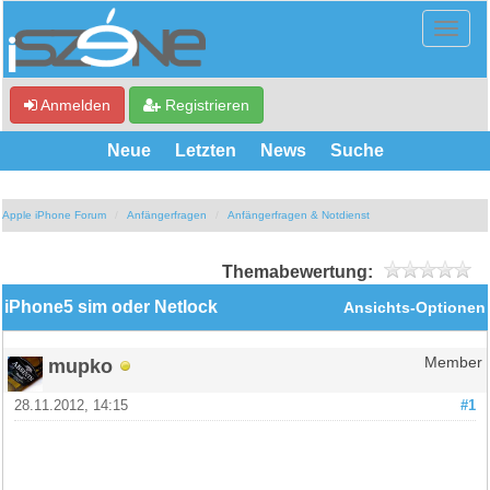
Anmelden
Registrieren
Neue
Letzten
News
Suche
Apple iPhone Forum
Anfängerfragen
Anfängerfragen & Notdienst
Themabewertung:
iPhone5 sim oder Netlock
Ansichts-Optionen
mupko
Member
28.11.2012, 14:15
#1