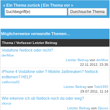
«
Ein Thema zurück
|
Ein Thema vor
»
Möglicherweise verwandte Themen…
Thema / Verfasser
Letzter Beitrag
Vodafone Netlock oder nicht?
derMoe
Letzter Beitrag
von
derMoe
22.11.2012, 23:35
iPhone 4 Vodafone oder T-Mobile Jailbreaken? Netlock
entfernen? HELP
california92
Letzter Beitrag
von
Tobi1992
29.07.2011, 11:14
Wie erkenne ich ob Netlock noch da oder weg?
xforce
Letzter Beitrag
von
Djnoxx