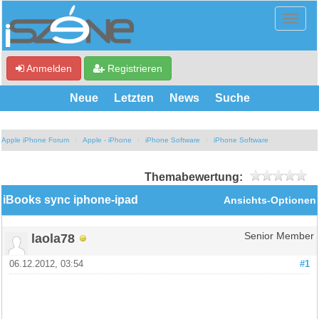
Anmelden
Registrieren
Neue
Letzten
News
Suche
Apple iPhone Forum
Apple - iPhone
iPhone Software
iPhone Software
Themabewertung:
iBooks sync iphone-ipad
Ansichts-Optionen
laola78
Senior Member
06.12.2012, 03:54
#1