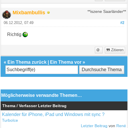
Mixbambullis
**iszene Saarländer**
06.12.2012, 07:49
#2
Richtig
Zitieren
«
Ein Thema zurück
|
Ein Thema vor
»
Möglicherweise verwandte Themen…
Thema / Verfasser
Letzter Beitrag
Kalender für iPhone, iPad und Windows mit sync ?
TurboIce
Letzter Beitrag
von
René