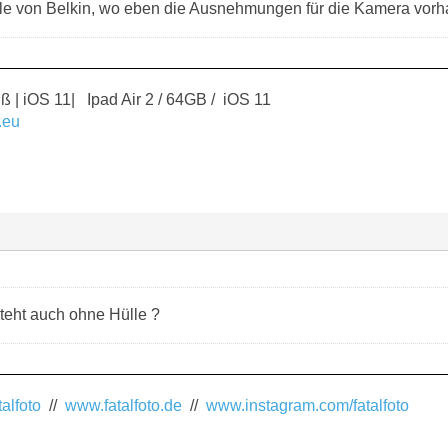
le von Belkin, wo eben die Ausnehmungen für die Kamera vorh
ß | iOS 11| Ipad Air 2 / 64GB / iOS 11
.eu
teht auch ohne Hülle ?
alfoto
//
www.fatalfoto.de
//
www.instagram.com/fatalfoto