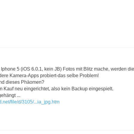
phone 5 (iOS 6.0.1, kein JB) Fotos mit Blitz mache, werden diese
ere Kamera-Apps probiert-das selbe Problem!
mand dieses Phäomen?
 Kauf neu eingerichtet, also kein Backup eingespielt.
ehängt ...
d.net/file/d/3105/...ia_jpg.htm