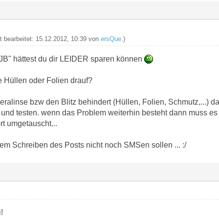
zt bearbeitet: 15.12.2012, 10:39 von
ersQue
.)
n JB" hättest du dir LEIDER sparen können
 Hüllen oder Folien drauf?
alinse bzw den Blitz behindert (Hüllen, Folien, Schmutz,...) d
 und testen. wenn das Problem weiterhin besteht dann muss e
t umgetauscht...
em Schreiben des Posts nicht noch SMSen sollen ... :/
!