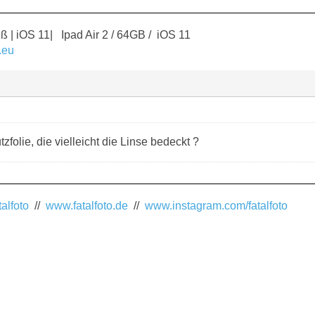
ß | iOS 11| Ipad Air 2 / 64GB / iOS 11
.eu
zfolie, die vielleicht die Linse bedeckt ?
alfoto
//
www.fatalfoto.de
//
www.instagram.com/fatalfoto