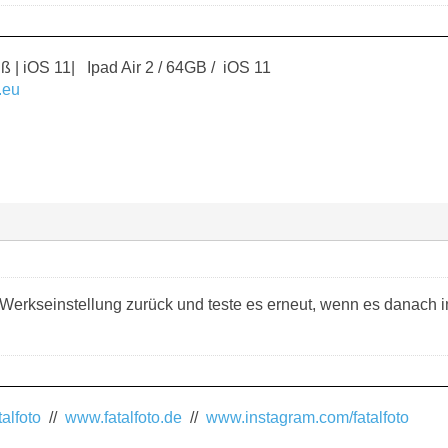
ß | iOS 11| Ipad Air 2 / 64GB / iOS 11
.eu
 Werkseinstellung zurück und teste es erneut, wenn es danach 
alfoto
//
www.fatalfoto.de
//
www.instagram.com/fatalfoto