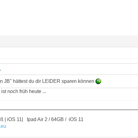
ein JB" hättest du dir LEIDER sparen können
ist noch früh heute ...
ß | iOS 11| Ipad Air 2 / 64GB / iOS 11
.eu