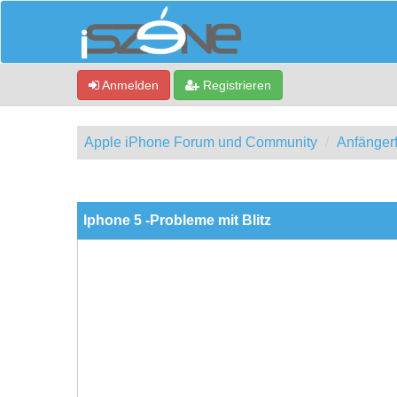
Anmelden
Registrieren
Apple iPhone Forum und Community
Anfänger
0 Bewertung(en) - 0 im Durchschnitt
1
2
3
4
5
Iphone 5 -Probleme mit Blitz