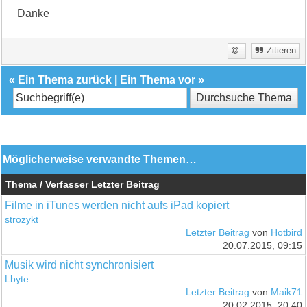
Danke
Zitieren
«
Ein Thema zurück
|
Ein Thema vor
»
Möglicherweise verwandte Themen…
Thema / Verfasser
Letzter Beitrag
Filme in iTunes werden nicht aufs iPad kopiert
strozykt
Letzter Beitrag
von
Hotbird
20.07.2015, 09:15
Musik wird nicht synchronisiert
Lbyte
Letzter Beitrag
von
Maik71
20.02.2015, 20:40