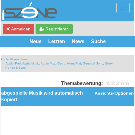
Anmelden
Registrieren
Neue
Letzten
News
Suche
Apple iPhone Forum
Apple iPod, Apple Music, Apple Pay, iCloud, HomePod, iTunes & Sync, Nike+
iTunes & Sync
Themabewertung:
abgespielte Musik wird automatisch
Ansichts-Optionen
kopiert