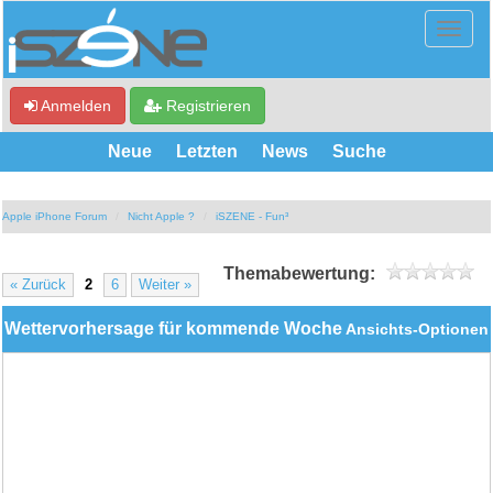
Anmelden
Registrieren
Neue
Letzten
News
Suche
Apple iPhone Forum
Nicht Apple ?
iSZENE - Fun³
Themabewertung:
« Zurück
2
6
Weiter »
Wettervorhersage für kommende Woche
Ansichts-Optionen