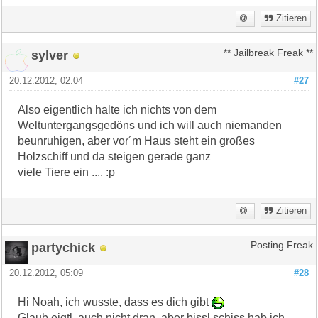
Zitieren
sylver
** Jailbreak Freak **
20.12.2012, 02:04
#27
Also eigentlich halte ich nichts von dem
Weltuntergangsgedöns und ich will auch niemanden
beunruhigen, aber vor´m Haus steht ein großes
Holzschiff und da steigen gerade ganz
viele Tiere ein .... :p
Zitieren
partychick
Posting Freak
20.12.2012, 05:09
#28
Hi Noah, ich wusste, dass es dich gibt
Glaub eigtl. auch nicht dran, aber bissl schiss hab ich