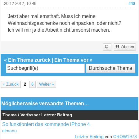
20.12.2012, 10:49
#40
Jetzt aber mal ernsthaft. Muss ich meine
Weihnachtsgeschenke noch einpacken, oder nicht?
Ich will mir ja die Arbeit nicht umsonst machen.
Zitieren
«
Ein Thema zurück
|
Ein Thema vor
»
« Zurück
2
6
Weiter »
Möglicherweise verwandte Themen…
Thema / Verfasser
Letzter Beitrag
So funktioniert das kommende iPhone 4
elmanu
Letzter Beitrag
von
CROW1973