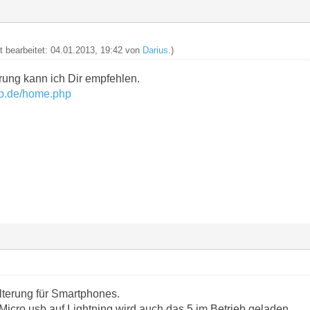
zt bearbeitet: 04.01.2013, 19:42 von
Darius
.)
rung kann ich Dir empfehlen.
op.de/home.php
terung für Smartphones.
Micro usb auf Lightning wird auch das 5 im Betrieb geladen.