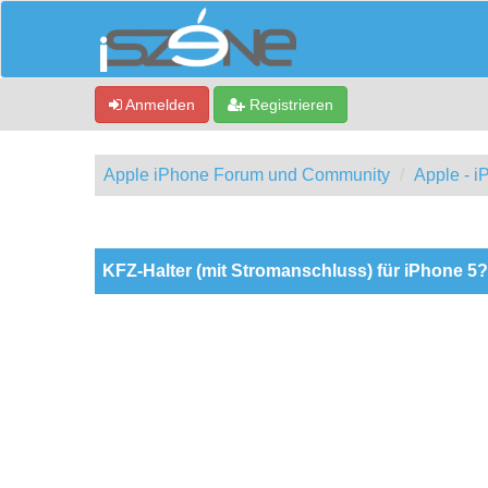
Anmelden
Registrieren
Apple iPhone Forum und Community
Apple - 
0 Bewertung(en) - 0 im Durchschnitt
1
2
3
4
5
KFZ-Halter (mit Stromanschluss) für iPhone 5?