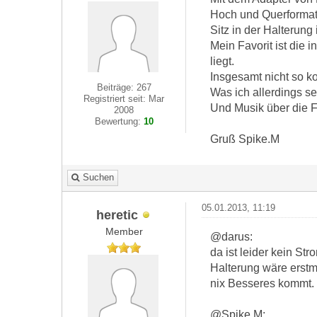
Hoch und Querformatb
Sitz in der Halterung 
Mein Favorit ist die 
liegt.
Insgesamt nicht so ko
Beiträge: 267
Was ich allerdings se
Registriert seit: Mar
Und Musik über die Fr
2008
Bewertung:
10
Gruß Spike.M
Suchen
05.01.2013, 11:19
heretic
Member
@darus:
da ist leider kein St
Halterung wäre erstm
nix Besseres kommt.
@Spike.M: