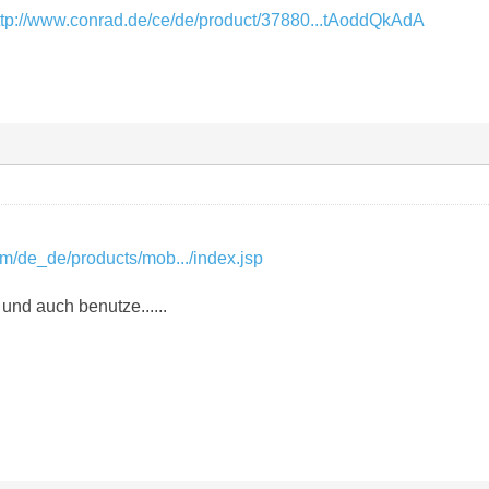
ttp://www.conrad.de/ce/de/product/37880...tAoddQkAdA
m/de_de/products/mob.../index.jsp
, und auch benutze......