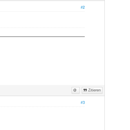
#2
Zitieren
#3