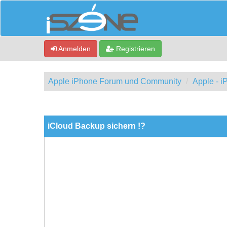
Anmelden
Registrieren
Apple iPhone Forum und Community
Apple - 
0 Bewertung(en) - 0 im Durchschnitt
1
2
3
4
5
iCloud Backup sichern !?