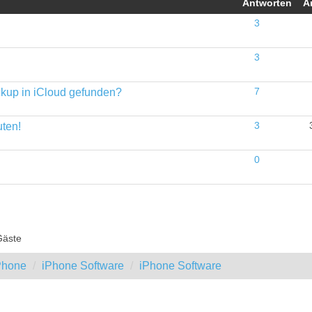
Antworten
A
3
3
ckup in iCloud gefunden?
7
ten!
3
0
Gäste
iPhone
iPhone Software
iPhone Software