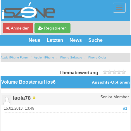
Anmelden
Registrieren
Neue
Letzten
News
Suche
Apple iPhone Forum
Apple - iPhone
iPhone Software
iPhone Cydia
Themabewertung:
Volume Booster auf ios6
Ansichts-Optionen
laola78
Senior Member
15.02.2013, 13:49
#1