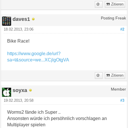
Zitieren
daves1
Posting Freak
18.02.2013, 23:06
#2
Bike Race!
https://www.google.de/url?
sa=t&source=we...XCjlgOtgVA
Zitieren
soyxa
Member
19.02.2013, 20:58
#3
Worms2 fände ich Super ..
Ansonsten würde ich persöhnlich vorschlagen an
Multiplayer spielen