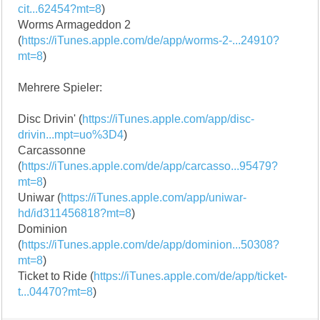
cit...62454?mt=8
)
Worms Armageddon 2
(
https://iTunes.apple.com/de/app/worms-2-...24910?
mt=8
)
Mehrere Spieler:
Disc Drivin' (
https://iTunes.apple.com/app/disc-
drivin...mpt=uo%3D4
)
Carcassonne
(
https://iTunes.apple.com/de/app/carcasso...95479?
mt=8
)
Uniwar (
https://iTunes.apple.com/app/uniwar-
hd/id311456818?mt=8
)
Dominion
(
https://iTunes.apple.com/de/app/dominion...50308?
mt=8
)
Ticket to Ride (
https://iTunes.apple.com/de/app/ticket-
t...04470?mt=8
)