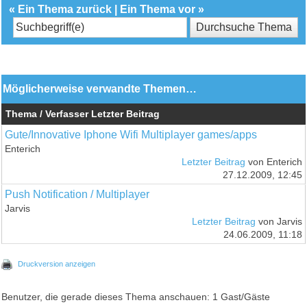
«
Ein Thema zurück
|
Ein Thema vor
»
Möglicherweise verwandte Themen…
Thema / Verfasser
Letzter Beitrag
Gute/Innovative Iphone Wifi Multiplayer games/apps
Enterich
Letzter Beitrag
von Enterich
27.12.2009, 12:45
Push Notification / Multiplayer
Jarvis
Letzter Beitrag
von Jarvis
24.06.2009, 11:18
Druckversion anzeigen
Benutzer, die gerade dieses Thema anschauen: 1 Gast/Gäste