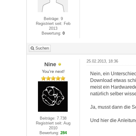
Beiträge: 9
Registriert seit: Feb
2013
Bewertung:
0
Suchen
25.02.2013, 18:36
Nine
You're next!
Nein, ein Unterschie
Download etwas schie
meist ein Hardwaredef
natürlich selber wiss
Ja, musst dann die S
Beiträge: 7.738
Und hier die Anleitu
Registriert seit: Aug
2010
Bewertung:
284