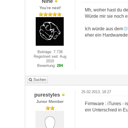
Nine
You're next!
Mh, woher hast du d
Würde mir sie noch e
Ich würde aus dem
D
eher ein Hardwaredef
Beiträge: 7.738
Registriert seit: Aug
2010
Bewertung:
284
Suchen
25.02.2013, 18:27
purestyles
Junior Member
Firmware : iTunes - 
ein Unterschied in E