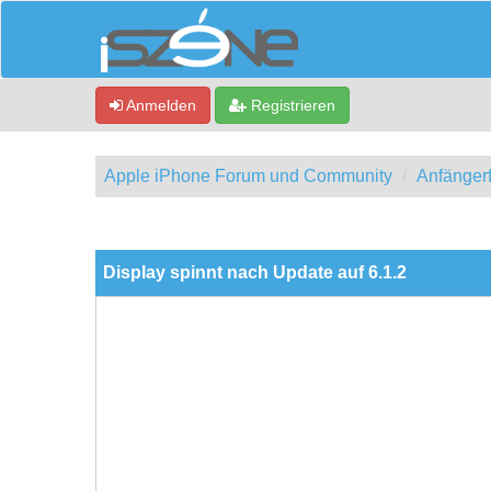
Anmelden
Registrieren
Apple iPhone Forum und Community
Anfänger
0 Bewertung(en) - 0 im Durchschnitt
1
2
3
4
5
Display spinnt nach Update auf 6.1.2