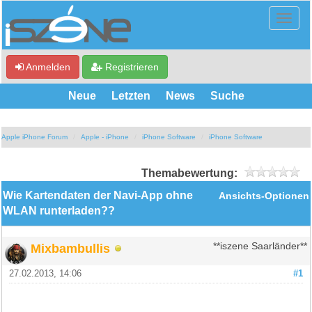
Anmelden
Registrieren
Neue
Letzten
News
Suche
Apple iPhone Forum
Apple - iPhone
iPhone Software
iPhone Software
Themabewertung:
Wie Kartendaten der Navi-App ohne
Ansichts-Optionen
WLAN runterladen??
Mixbambullis
**iszene Saarländer**
27.02.2013, 14:06
#1