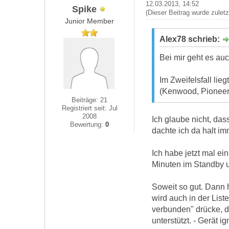
12.03.2013, 14:52
Spike
(Dieser Beitrag wurde zulet
Junior Member
Alex78 schrieb:
Bei mir geht es au
Im Zweifelsfall lie
(Kenwood, Pioneer,
Beiträge: 21
Registriert seit: Jul
2008
Ich glaube nicht, da
Bewertung:
0
dachte ich da halt i
Ich habe jetzt mal ei
Minuten im Standby 
Soweit so gut. Dann 
wird auch in der Lis
verbunden" drücke, d
unterstützt. - Gerät i