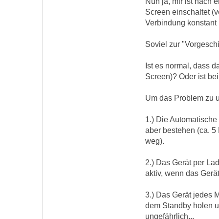
Nun ja, mir ist nach 
Screen einschaltet (
Verbindung konstant 
Soviel zur "Vorgesch
Ist es normal, dass 
Screen)? Oder ist bei
Um das Problem zu um
1.) Die Automatische 
aber bestehen (ca. 5
weg).
2.) Das Gerät per La
aktiv, wenn das Gerät
3.) Das Gerät jedes 
dem Standby holen un
ungefährlich...