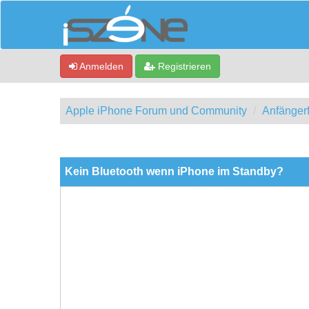
Anmelden
Registrieren
Apple iPhone Forum und Community
Anfänger
0 Bewertung(en) - 0 im Durchschnitt
1
2
3
4
5
Kein Bluetooth wenn iPhone im Standby?