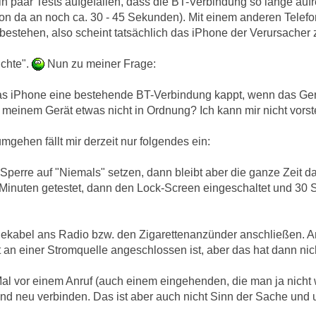
ein paar Tests aufgefallen, dass die BT-Verbindung so lange aufr
von da an noch ca. 30 - 45 Sekunden). Mit einem anderen Telefon
bestehen, also scheint tatsächlich das iPhone der Verursacher 
ichte".
Nun zu meiner Frage:
das iPhone eine bestehende BT-Verbindung kappt, wenn das Gerä
 meinem Gerät etwas nicht in Ordnung? Ich kann mir nicht vorstel
gehen fällt mir derzeit nur folgendes ein:
Sperre auf "Niemals" setzen, dann bleibt aber die ganze Zeit d
 Minuten getestet, dann den Lock-Screen eingeschaltet und 30
dekabel ans Radio bzw. den Zigarettenanzünder anschließen. 
 an einer Stromquelle angeschlossen ist, aber das hat dann nicht
Mal vor einem Anruf (auch einem eingehenden, die man ja nicht 
d neu verbinden. Das ist aber auch nicht Sinn der Sache und u