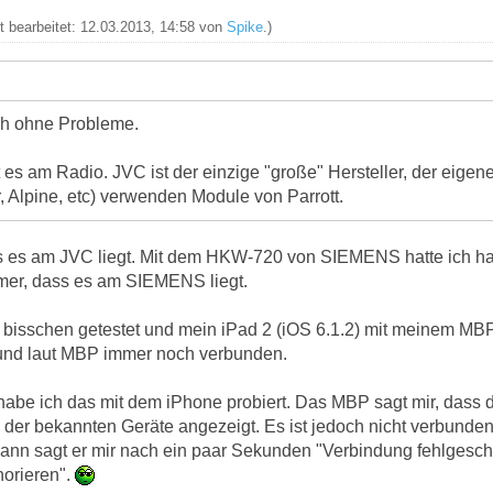
zt bearbeitet: 12.03.2013, 14:58 von
Spike
.)
ch ohne Probleme.
gt es am Radio. JVC ist der einzige "große" Hersteller, der eige
 Alpine, etc) verwenden Module von Parrott.
ss es am JVC liegt. Mit dem HKW-720 von SIEMENS hatte ich h
mmer, dass es am SIEMENS liegt.
n bisschen getestet und mein iPad 2 (iOS 6.1.2) mit meinem MBP
und laut MBP immer noch verbunden.
habe ich das mit dem iPhone probiert. Das MBP sagt mir, dass d
te der bekannten Geräte angezeigt. Es ist jedoch nicht verbunde
ann sagt er mir nach ein paar Sekunden "Verbindung fehlgesch
gnorieren".