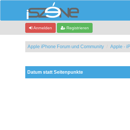
Anmelden
Registrieren
Apple iPhone Forum und Community
Apple - 
0 Bewertung(en) - 0 im Durchschnitt
1
2
3
4
5
Datum statt Seitenpunkte