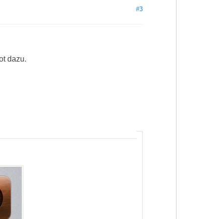
#3
ot dazu.