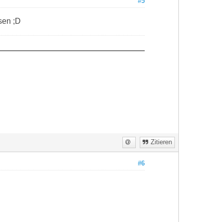
#5
sen ;D
Zitieren
#6