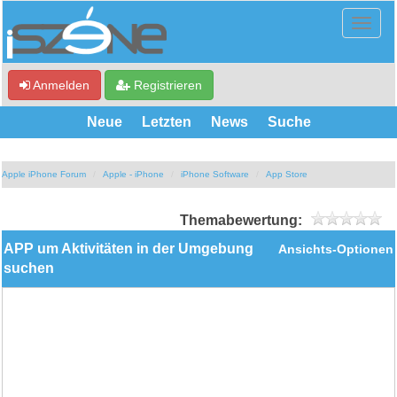
Anmelden
Registrieren
Neue
Letzten
News
Suche
Apple iPhone Forum
Apple - iPhone
iPhone Software
App Store
Themabewertung:
APP um Aktivitäten in der Umgebung
Ansichts-Optionen
suchen