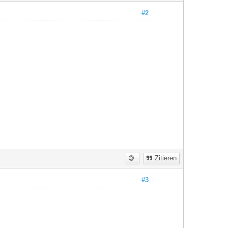
#2
Zitieren
#3