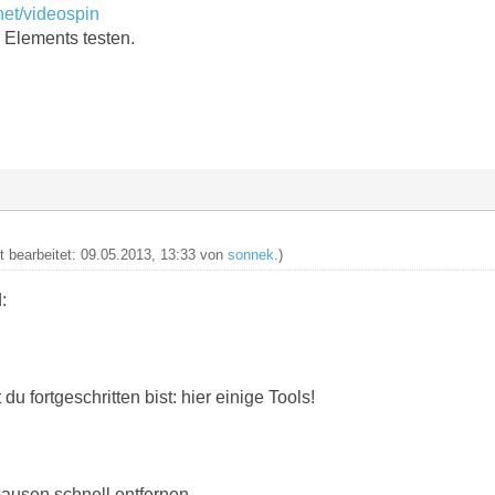
net/videospin
 Elements testen.
zt bearbeitet: 09.05.2013, 13:33 von
sonnek
.)
:
 du fortgeschritten bist: hier einige Tools!
ausen schnell entfernen