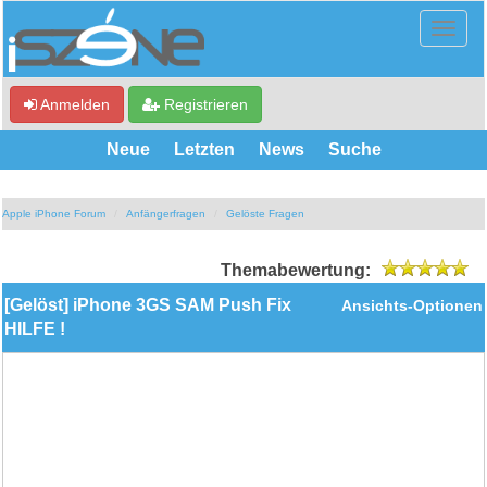
Anmelden
Registrieren
Neue
Letzten
News
Suche
Apple iPhone Forum
Anfängerfragen
Gelöste Fragen
Themabewertung:
[Gelöst] iPhone 3GS SAM Push Fix
Ansichts-Optionen
HILFE !