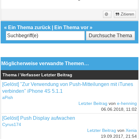
Zitieren
«
Ein Thema zurück
|
Ein Thema vor
»
Möglicherweise verwandte Themen…
Thema / Verfasser
Letzter Beitrag
[Gelöst] "Zur Verwendung von Push-Mitteilungen mit iTunes
verbinden" iPhone 4S 5.1.1
aPish
Letzter Beitrag
von
e-henning
06.06.2018, 11:02
[Gelöst] Push Display aufwachen
Cyrus174
Letzter Beitrag
von
Xenia
19.09.2017, 21:54