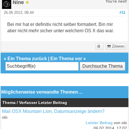
Nine
You're next!
26.06.2013, 08:44
#11
Bei mir hat er definitiv nicht selber formatiert. Bin mir
aber nicht mehr sicher unter welchem OS X das war.
Zitieren
«
Ein Thema zurück
|
Ein Thema vor
»
Möglicherweise verwandte Themen…
Thema / Verfasser
Letzter Beitrag
Mail OSX Mountain Lion, Datumsanzeige ändern?
olo
Letzter Beitrag
von olo
06.02.2014, 17:07