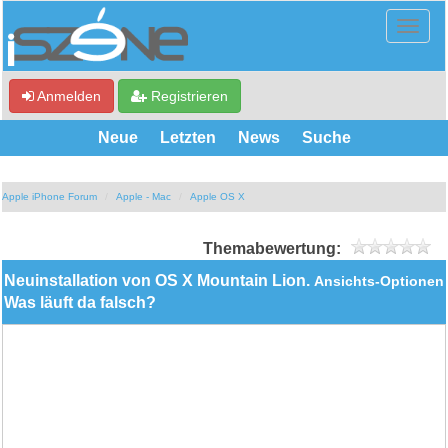
Anmelden
Registrieren
Neue
Letzten
News
Suche
Apple iPhone Forum
Apple - Mac
Apple OS X
Themabewertung:
Neuinstallation von OS X Mountain Lion.
Ansichts-Optionen
Was läuft da falsch?