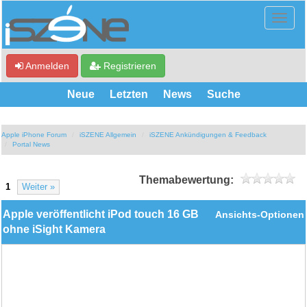
Anmelden
Registrieren
Neue
Letzten
News
Suche
Apple iPhone Forum
iSZENE Allgemein
iSZENE Ankündigungen & Feedback
Portal News
Themabewertung:
1
Weiter »
Apple veröffentlicht iPod touch 16 GB
Ansichts-Optionen
ohne iSight Kamera