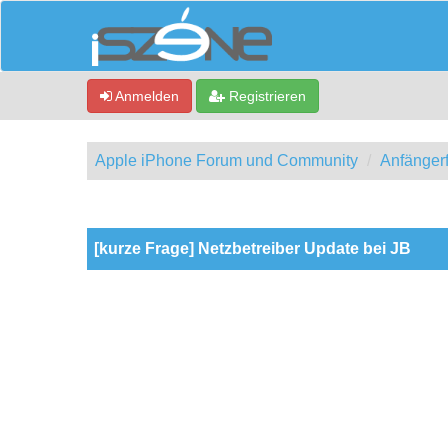
Anmelden
Registrieren
Apple iPhone Forum und Community
Anfänger
0 Bewertung(en) - 0 im Durchschnitt
1
2
3
4
5
[kurze Frage] Netzbetreiber Update bei JB