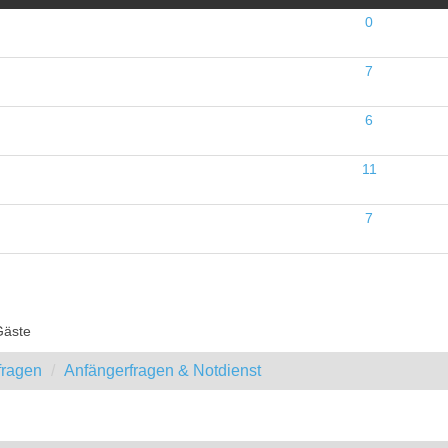
0
7
6
11
7
Gäste
fragen
Anfängerfragen & Notdienst