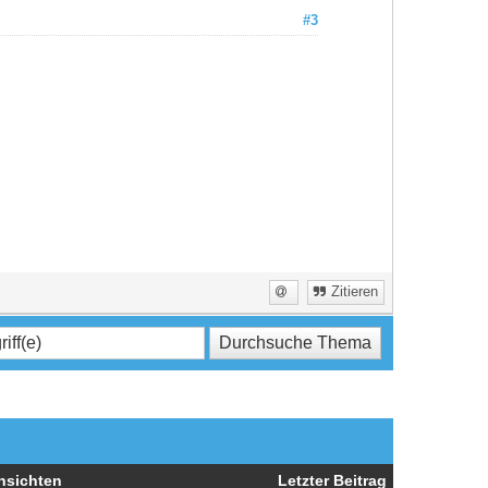
#3
Zitieren
nsichten
Letzter Beitrag