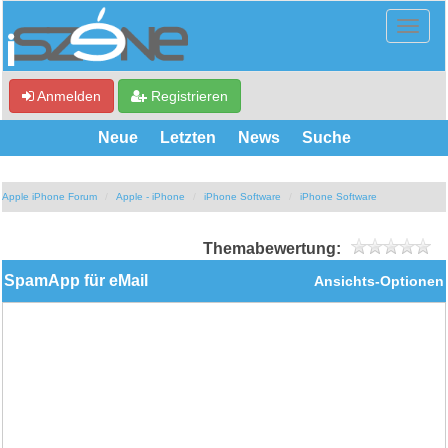
Anmelden
Registrieren
Neue
Letzten
News
Suche
Apple iPhone Forum
Apple - iPhone
iPhone Software
iPhone Software
Themabewertung:
SpamApp für eMail
Ansichts-Optionen