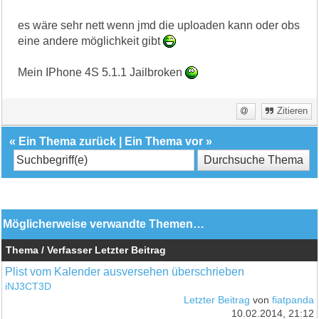
es wäre sehr nett wenn jmd die uploaden kann oder obs
eine andere möglichkeit gibt
Mein IPhone 4S 5.1.1 Jailbroken
Zitieren
«
Ein Thema zurück
|
Ein Thema vor
»
Möglicherweise verwandte Themen…
Thema / Verfasser
Letzter Beitrag
Plist vom Kalender ausversehen überschrieben
iNJ3CT3D
Letzter Beitrag
von
fiatpanda
10.02.2014, 21:12