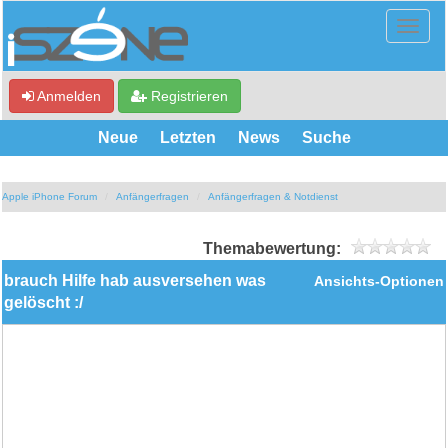
Anmelden
Registrieren
Neue
Letzten
News
Suche
Apple iPhone Forum
Anfängerfragen
Anfängerfragen & Notdienst
Themabewertung:
brauch Hilfe hab ausversehen was
Ansichts-Optionen
gelöscht :/