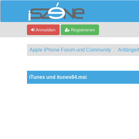
Anmelden
Registrieren
Apple iPhone Forum und Community
Anfänger
0 Bewertung(en) - 0 im Durchschnitt
1
2
3
4
5
iTunes und itunes64.msi