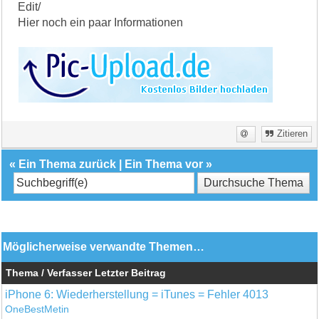
Edit/
Hier noch ein paar Informationen
Zitieren
«
Ein Thema zurück
|
Ein Thema vor
»
Möglicherweise verwandte Themen…
Thema / Verfasser
Letzter Beitrag
iPhone 6: Wiederherstellung = iTunes = Fehler 4013
OneBestMetin