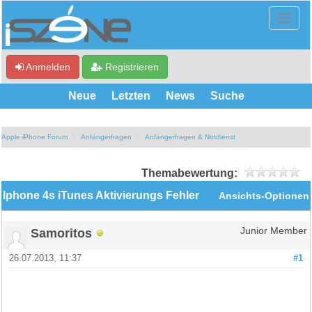
Anmelden
Registrieren
Neue
Letzten
News
Suche
Apple iPhone Forum
Anfängerfragen
Anfängerfragen & Notdienst
Themabewertung:
Iphone 4s iTunes Aktivierungs Fehler
Ansichts-Optionen
Samoritos
Junior Member
26.07.2013, 11:37
#1