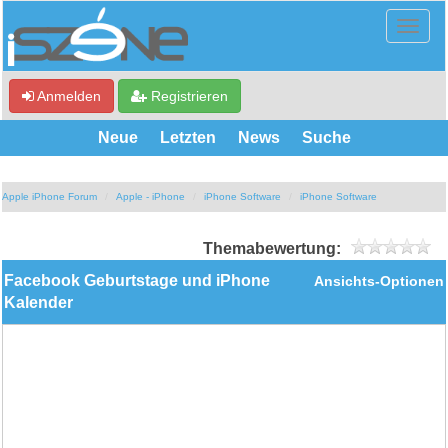
Anmelden
Registrieren
Neue
Letzten
News
Suche
Apple iPhone Forum
Apple - iPhone
iPhone Software
iPhone Software
Themabewertung:
Facebook Geburtstage und iPhone
Ansichts-Optionen
Kalender