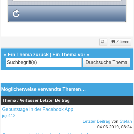
Zitieren
«
Ein Thema zurück
|
Ein Thema vor
»
Möglicherweise verwandte Themen…
Thema / Verfasser
Letzter Beitrag
Geburtstage in der Facebook App
jojo112
Letzter Beitrag
von
Stefan
04.06.2019, 08:24