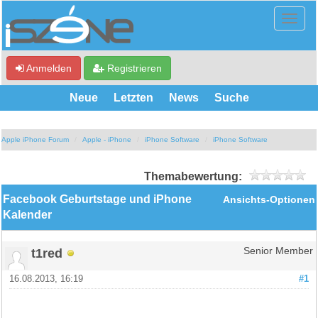
Anmelden
Registrieren
Neue
Letzten
News
Suche
Apple iPhone Forum
Apple - iPhone
iPhone Software
iPhone Software
Themabewertung:
Facebook Geburtstage und iPhone
Ansichts-Optionen
Kalender
t1red
Senior Member
16.08.2013, 16:19
#1