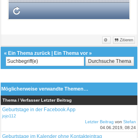
Zitieren
«
Ein Thema zurück
|
Ein Thema vor
»
Möglicherweise verwandte Themen…
Thema / Verfasser
Letzter Beitrag
Geburtstage in der Facebook App
jojo112
Letzter Beitrag
von
Stefan
04.06.2019, 08:24
Geburtstage im Kalender ohne Kontakteintrag