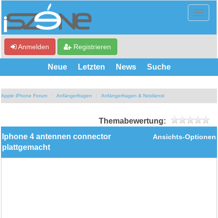
Anmelden
Registrieren
Neue
Letzten
News
Suche
Apple iPhone Forum
Anfängerfragen
Anfängerfragen & Notdienst
Themabewertung:
Iphone 4 antennen connector
Ansichts-Optionen
plattgemacht