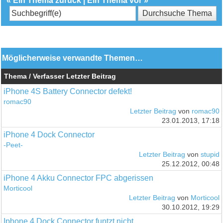
«
Ein Thema zurück
|
Ein Thema vor
»
Möglicherweise verwandte Themen…
Thema / Verfasser
Letzter Beitrag
iPhone 4S Battery Connector defekt!
romac90
Letzter Beitrag
von
romac90
23.01.2013, 17:18
iPhone 4 Dock Connector
-Peet-
Letzter Beitrag
von
stupid
25.12.2012, 00:48
iPhone 4 Akku Connector FPC abgerissen
Morticool
Letzter Beitrag
von
Morticool
30.10.2012, 19:29
Iphone 4 Dock Connector funtzt nicht