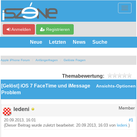
Anmelden
Registrieren
Neue
Letzten
News
Suche
Apple iPhone Forum
Anfängerfragen
Gelöste Fragen
Themabewertung:
[Gelöst] iOS 7 FaceTime und iMessage
Ansichts-Optionen
Problem
ledeni
Member
20.09.2013, 16:01
#1
(Dieser Beitrag wurde zuletzt bearbeitet: 20.09.2013, 16:03 von
ledeni
.)