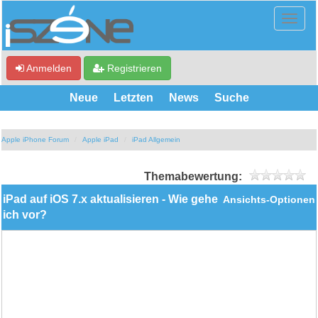
Anmelden
Registrieren
Neue
Letzten
News
Suche
Apple iPhone Forum
Apple iPad
iPad Allgemein
Themabewertung:
iPad auf iOS 7.x aktualisieren - Wie gehe
Ansichts-Optionen
ich vor?