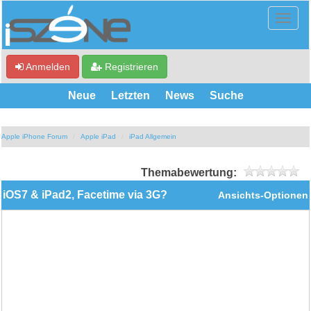
Anmelden
Registrieren
Neue
Letzten
News
Suche
Apple iPhone Forum
Apple iPad
iPad Allgemein
Themabewertung:
iOS7 & iPad2, Facetime via 3G?
Ansichts-Optionen