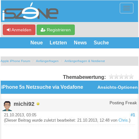
Anmelden
Registrieren
Neue
Letzten
News
Suche
Apple iPhone Forum
Anfängerfragen
Anfängerfragen & Notdienst
Themabewertung:
iPhone 5s Netzsuche via Vodafone
Ansichts-Optionen
michi92
Posting Freak
21.10.2013, 03:05
#1
(Dieser Beitrag wurde zuletzt bearbeitet: 21.10.2013, 12:48 von
Chris
.)