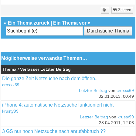
Zitieren
«
Ein Thema zurück
|
Ein Thema vor
»
Möglicherweise verwandte Themen…
Thema / Verfasser
Letzter Beitrag
Die ganze Zeit Netzsuche nach dem öffnen...
croxxx69
Letzter Beitrag
von
croxxx69
02.01.2013, 00:49
iPhone 4; automatische Netzsuche funktioniert nicht
krusty99
Letzter Beitrag
von
krusty99
28.04.2011, 12:06
3 GS nur noch Netzsuche nach anrufabbruch ??