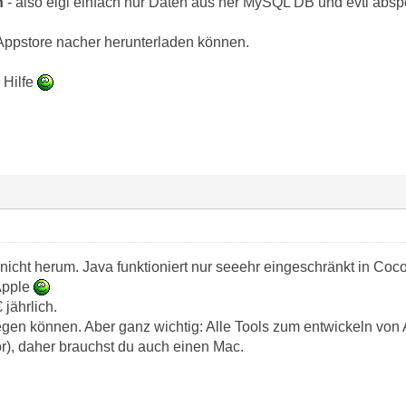
n
- also eigl einfach nur Daten aus ner MySQL DB und evtl abspe
Appstore nacher herunterladen können.
 Hilfe
cht herum. Java funktioniert nur seeehr eingeschränkt in Coco
Apple
 jährlich.
egen können. Aber ganz wichtig: Alle Tools zum entwickeln von 
), daher brauchst du auch einen Mac.