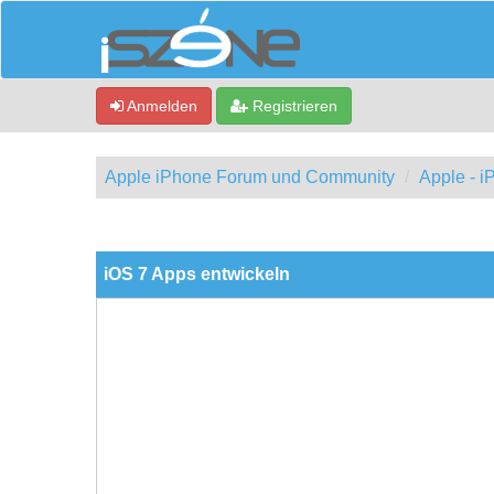
Anmelden
Registrieren
Apple iPhone Forum und Community
Apple - 
0 Bewertung(en) - 0 im Durchschnitt
1
2
3
4
5
iOS 7 Apps entwickeln