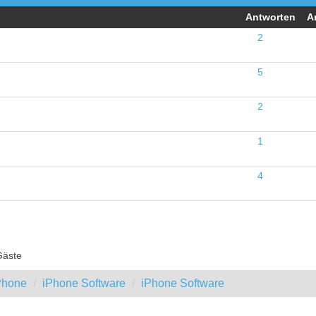
Antworten
A
2
5
2
1
4
Gäste
iPhone
iPhone Software
iPhone Software